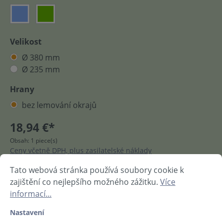
Velikost
Ø 380 mm
Ø 235 mm
Hrany
bez lemování okrajů
18,94 €*
Obsah:
1 piece(s)
Ceny včetně DPH, plus zasilatelské náklady
Tato webová stránka používá soubory cookie k
Do nákupního košíku
zajištění co nejlepšího možného zážitku.
Více
informací...
Nastavení